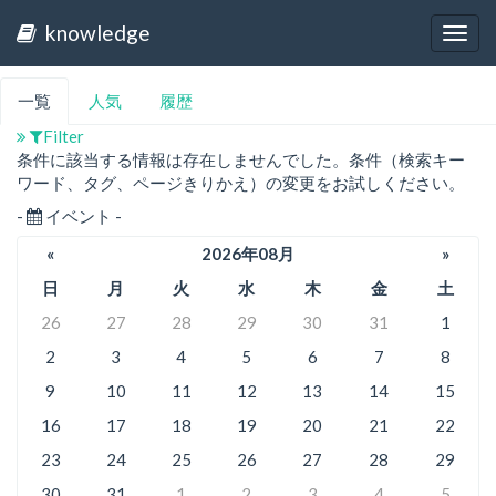
knowledge
Togg
navig
一覧
人気
履歴
Filter
条件に該当する情報は存在しませんでした。条件（検索キー
ワード、タグ、ページきりかえ）の変更をお試しください。
-
イベント -
«
2026年08月
»
日
月
火
水
木
金
土
26
27
28
29
30
31
1
2
3
4
5
6
7
8
9
10
11
12
13
14
15
16
17
18
19
20
21
22
23
24
25
26
27
28
29
30
31
1
2
3
4
5