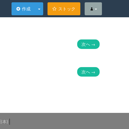
作成
ストック
次へ
→
次へ
→
日本)