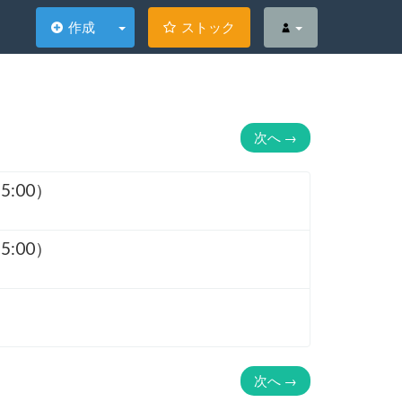
作成
ストック
次へ
→
:00）
:00）
次へ
→