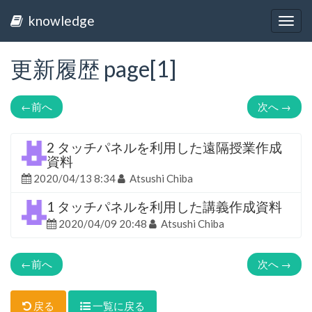
knowledge
Togg
navig
更新履歴 page[1]
←
前へ
次へ
→
2 タッチパネルを利用した遠隔授業作成
資料
2020/04/13 8:34
Atsushi Chiba
1 タッチパネルを利用した講義作成資料
2020/04/09 20:48
Atsushi Chiba
←
前へ
次へ
→
戻る
一覧に戻る